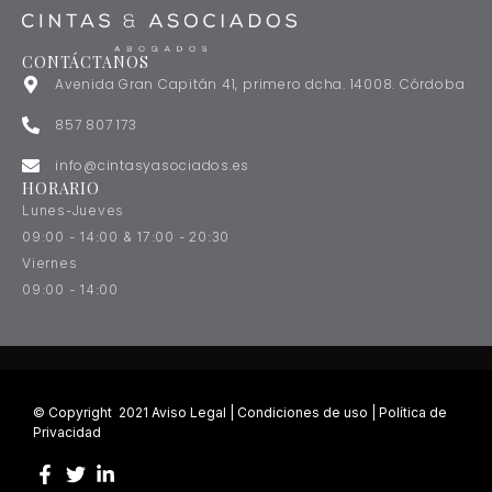
CONTÁCTANOS
Avenida Gran Capitán 41, primero dcha. 14008. Córdoba
857 807 173
info@cintasyasociados.es
HORARIO
Lunes-Jueves
09:00 - 14:00 & 17:00 - 20:30
Viernes
09:00 - 14:00
© Copyright 2021
Aviso Legal
|
Condiciones de uso
|
Política de
Privacidad