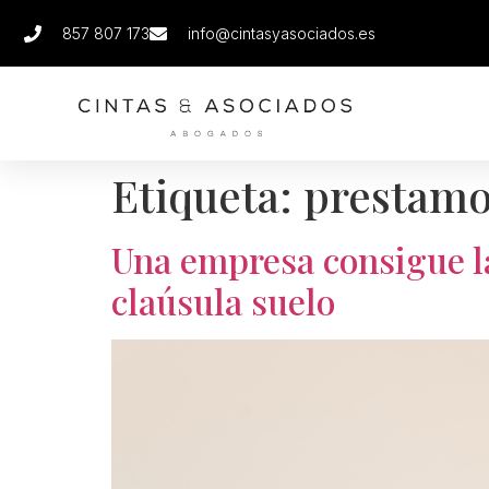
857 807 173
info@cintasyasociados.es
Etiqueta:
prestamo
Una empresa consigue l
claúsula suelo