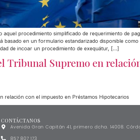
 aquel procedimiento simplificado de requerimiento de pag
tá basado en un formulario estandarizado disponible como
idad de incoar un procedimiento de exequátur, […]
el Tribunal Supremo en relació
en relación con el impuesto en Préstamos Hipotecarios
CONTÁCTANOS
Avenida Gran Capitán 41, primero dcha. 14008. Cór
857 807 173